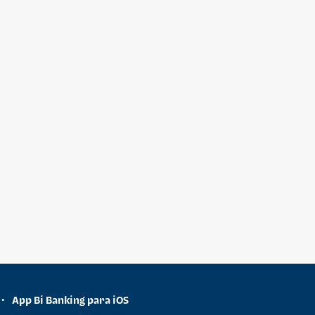
App Bi Banking para iOS
•