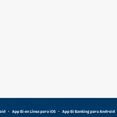
oid
App Bi en Línea para iOS
App Bi Banking para Android
•
•