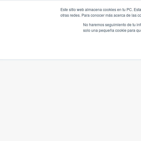
Este sitio web almacena cookies en tu PC. Esta
otras redes. Para conocer más acerca de las coo
No haremos seguimiento de tu info
solo una pequeña cookie para que 