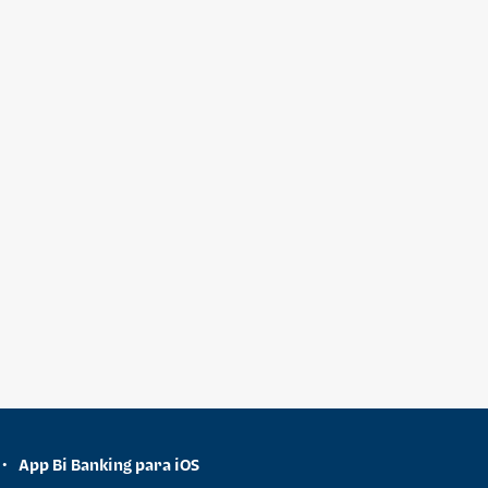
App Bi Banking para iOS
•