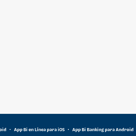
oid
App Bi en Línea para iOS
App Bi Banking para Android
•
•