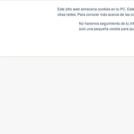
Este sitio web almacena cookies en tu PC. Esta
otras redes. Para conocer más acerca de las coo
No haremos seguimiento de tu info
solo una pequeña cookie para que 