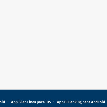
oid
App Bi en Línea para iOS
App Bi Banking para Android
•
•