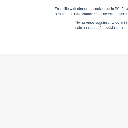
Este sitio web almacena cookies en tu PC. Esta
otras redes. Para conocer más acerca de las coo
No haremos seguimiento de tu info
solo una pequeña cookie para que 