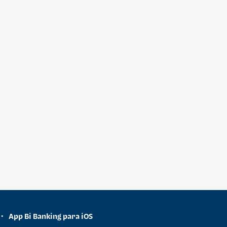
App Bi Banking para iOS
•