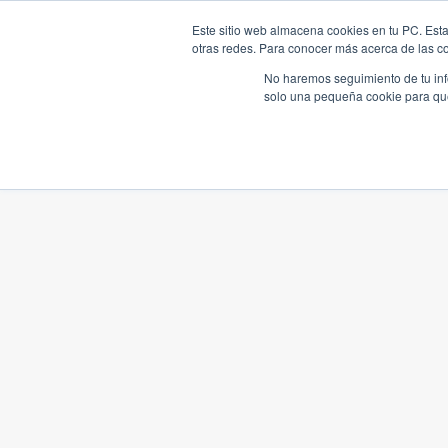
Este sitio web almacena cookies en tu PC. Esta
otras redes. Para conocer más acerca de las coo
No haremos seguimiento de tu info
solo una pequeña cookie para que 