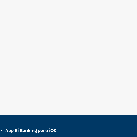
App Bi Banking para iOS
•