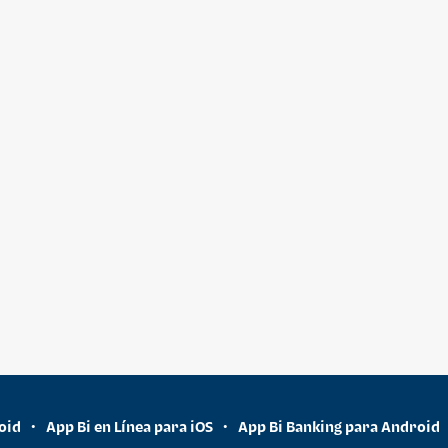
oid
App Bi en Línea para iOS
App Bi Banking para Android
•
•