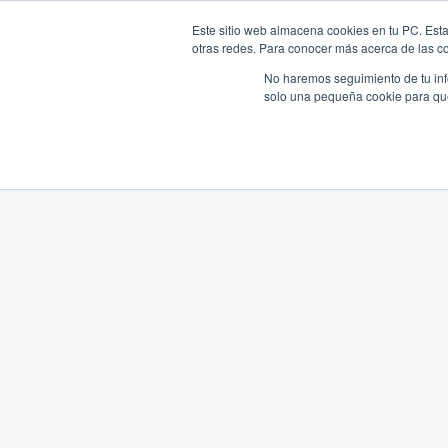
Este sitio web almacena cookies en tu PC. Esta
otras redes. Para conocer más acerca de las coo
No haremos seguimiento de tu info
solo una pequeña cookie para que 