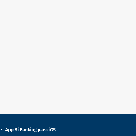
App Bi Banking para iOS
•