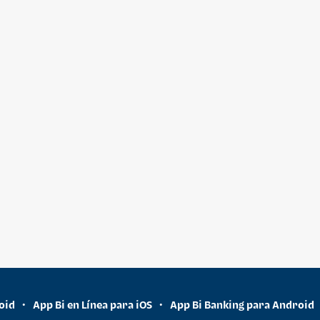
oid
App Bi en Línea para iOS
App Bi Banking para Android
•
•