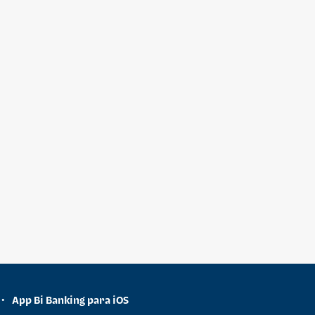
App Bi Banking para iOS
•