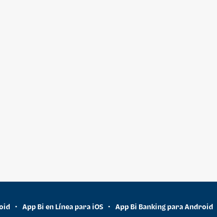
oid
App Bi en Línea para iOS
App Bi Banking para Android
•
•