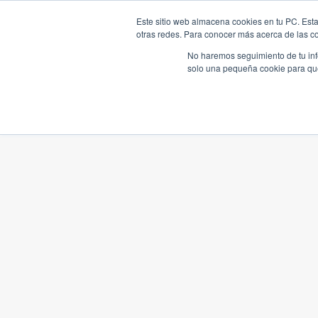
Este sitio web almacena cookies en tu PC. Esta
otras redes. Para conocer más acerca de las coo
No haremos seguimiento de tu info
solo una pequeña cookie para que 