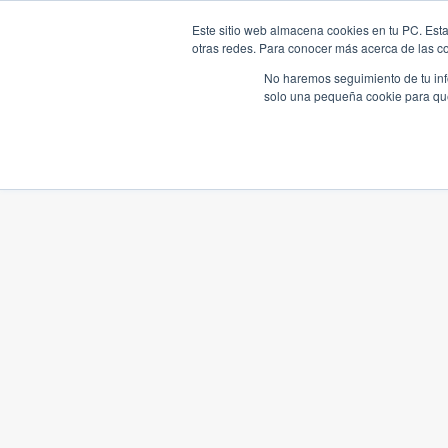
Este sitio web almacena cookies en tu PC. Esta
otras redes. Para conocer más acerca de las coo
No haremos seguimiento de tu info
solo una pequeña cookie para que 