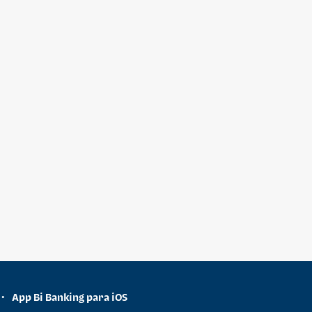
App Bi Banking para iOS
•