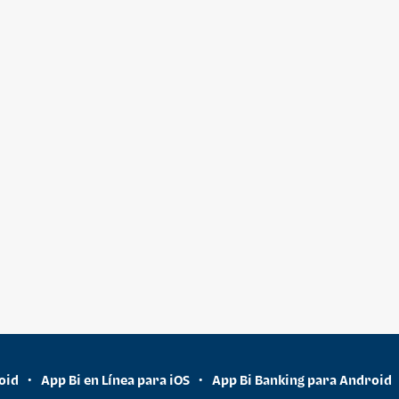
oid
App Bi en Línea para iOS
App Bi Banking para Android
•
•