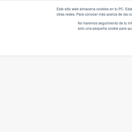
Este sitio web almacena cookies en tu PC. Esta
otras redes. Para conocer más acerca de las coo
No haremos seguimiento de tu info
solo una pequeña cookie para que 