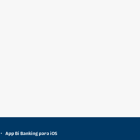
App Bi Banking para iOS
•