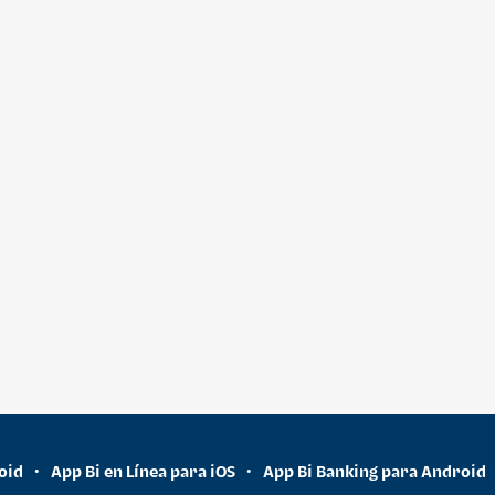
oid
App Bi en Línea para iOS
App Bi Banking para Android
•
•