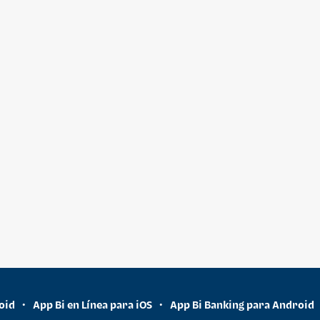
oid
App Bi en Línea para iOS
App Bi Banking para Android
•
•