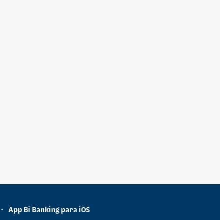
App Bi Banking para iOS
•