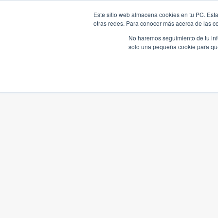
Este sitio web almacena cookies en tu PC. Esta
otras redes. Para conocer más acerca de las coo
No haremos seguimiento de tu info
solo una pequeña cookie para que 