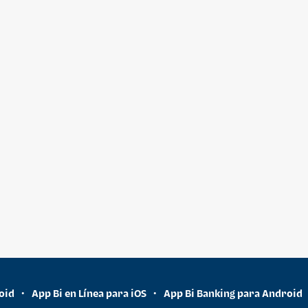
oid
App Bi en Línea para iOS
App Bi Banking para Android
•
•