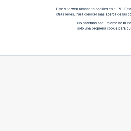
Este sitio web almacena cookies en tu PC. Esta
otras redes. Para conocer más acerca de las coo
No haremos seguimiento de tu info
solo una pequeña cookie para que 