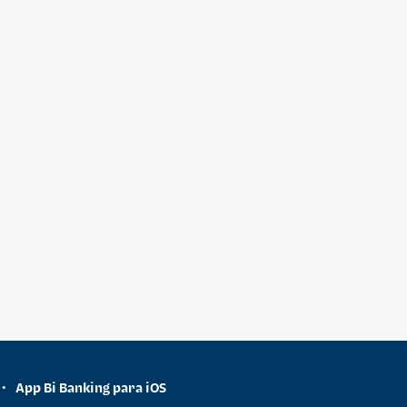
App Bi Banking para iOS
•