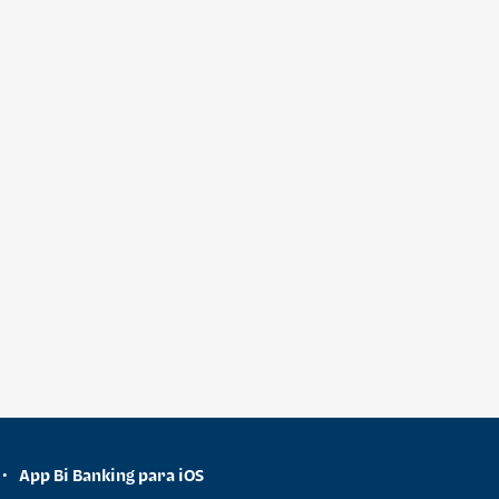
App Bi Banking para iOS
•