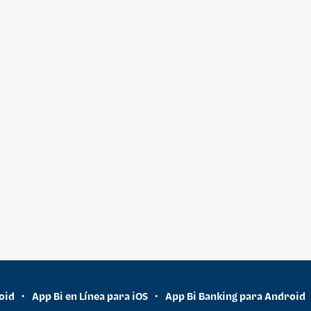
oid
App Bi en Línea para iOS
App Bi Banking para Android
•
•