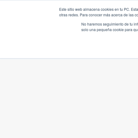
Este sitio web almacena cookies en tu PC. Esta
otras redes. Para conocer más acerca de las coo
No haremos seguimiento de tu info
solo una pequeña cookie para que 