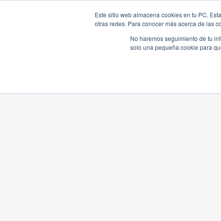
Este sitio web almacena cookies en tu PC. Esta
otras redes. Para conocer más acerca de las coo
No haremos seguimiento de tu info
solo una pequeña cookie para que 