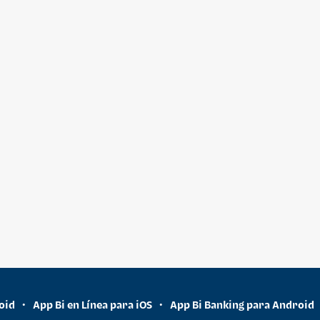
oid
App Bi en Línea para iOS
App Bi Banking para Android
•
•