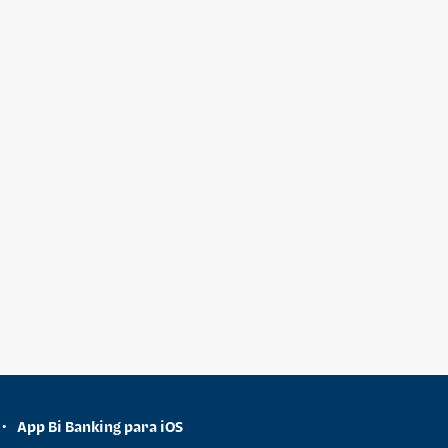
App Bi Banking para iOS
•