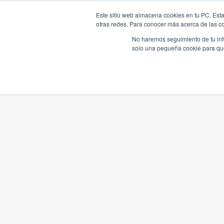
Este sitio web almacena cookies en tu PC. Esta
otras redes. Para conocer más acerca de las coo
No haremos seguimiento de tu info
solo una pequeña cookie para que 