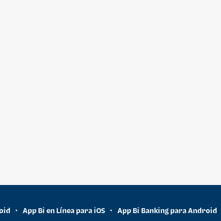
oid
App Bi en Línea para iOS
App Bi Banking para Android
•
•