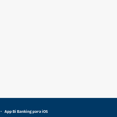
App Bi Banking para iOS
•