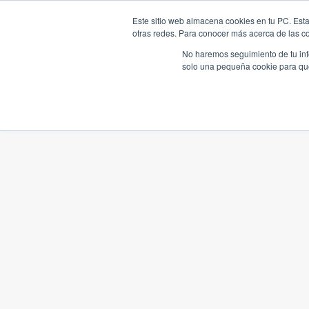
Este sitio web almacena cookies en tu PC. Esta
otras redes. Para conocer más acerca de las coo
No haremos seguimiento de tu info
solo una pequeña cookie para que 