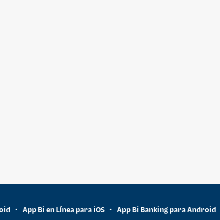
oid
App Bi en Línea para iOS
App Bi Banking para Android
•
•