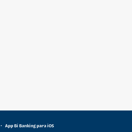
App Bi Banking para iOS
•