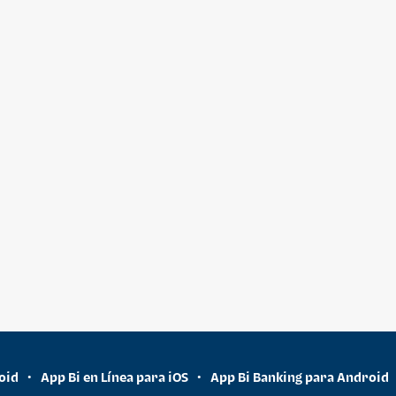
oid
App Bi en Línea para iOS
App Bi Banking para Android
•
•