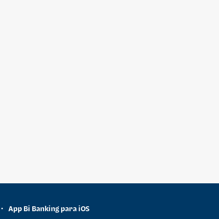
App Bi Banking para iOS
•