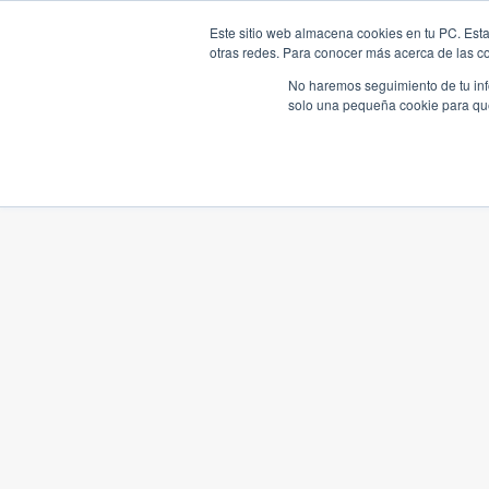
Este sitio web almacena cookies en tu PC. Esta
otras redes. Para conocer más acerca de las coo
No haremos seguimiento de tu info
solo una pequeña cookie para que 