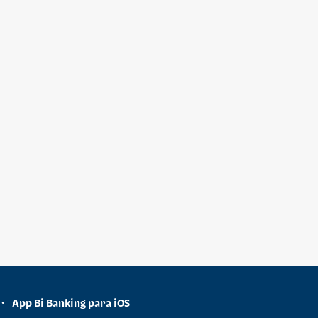
App Bi Banking para iOS
•