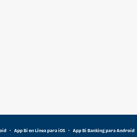
oid
App Bi en Línea para iOS
App Bi Banking para Android
•
•