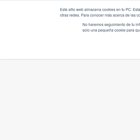
Este sitio web almacena cookies en tu PC. Esta
otras redes. Para conocer más acerca de las coo
No haremos seguimiento de tu info
solo una pequeña cookie para que 