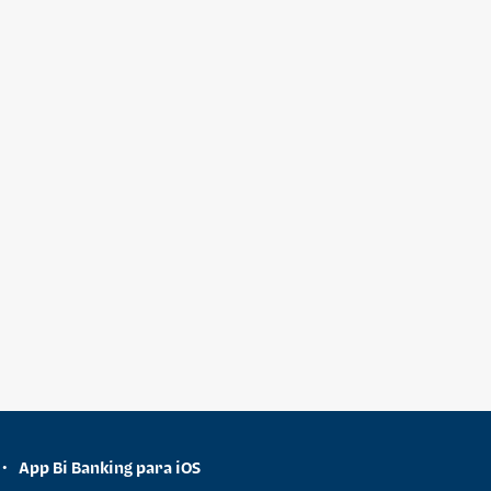
App Bi Banking para iOS
•