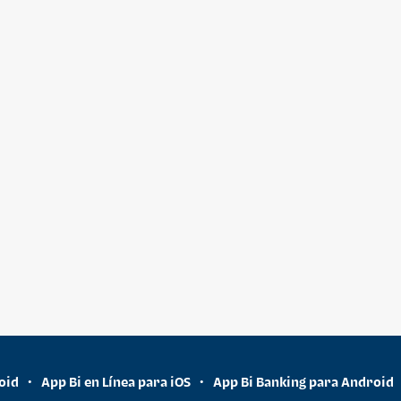
oid
App Bi en Línea para iOS
App Bi Banking para Android
•
•