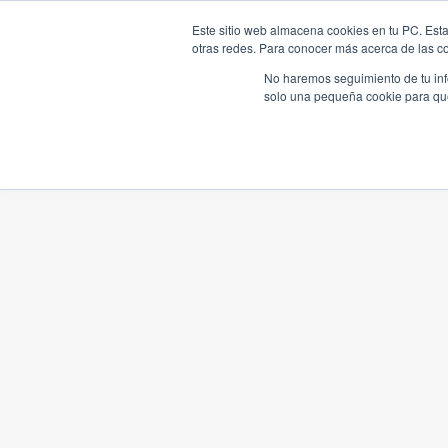
Este sitio web almacena cookies en tu PC. Esta
otras redes. Para conocer más acerca de las coo
No haremos seguimiento de tu info
solo una pequeña cookie para que 