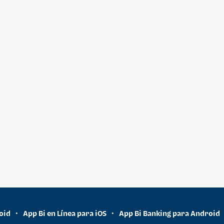
oid
App Bi en Línea para iOS
App Bi Banking para Android
•
•