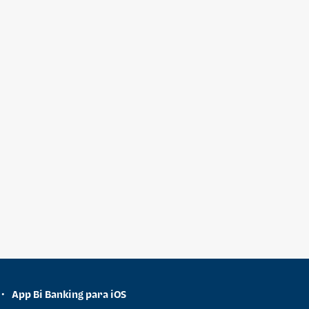
App Bi Banking para iOS
•