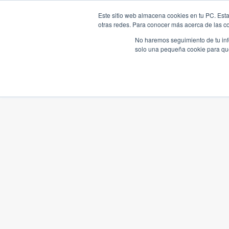
Este sitio web almacena cookies en tu PC. Esta
otras redes. Para conocer más acerca de las coo
No haremos seguimiento de tu info
solo una pequeña cookie para que 