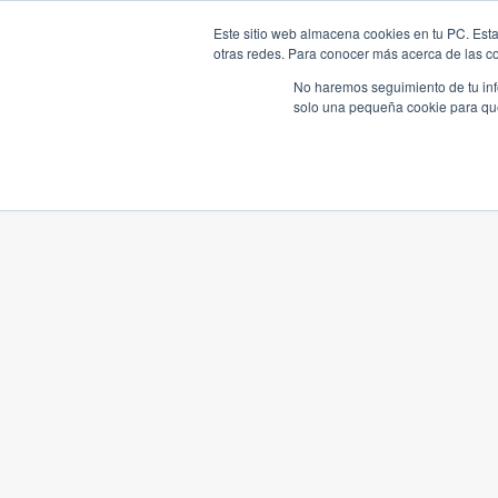
Este sitio web almacena cookies en tu PC. Esta
otras redes. Para conocer más acerca de las coo
No haremos seguimiento de tu info
solo una pequeña cookie para que 