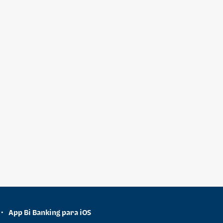
App Bi Banking para iOS
•