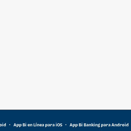
oid
App Bi en Línea para iOS
App Bi Banking para Android
•
•