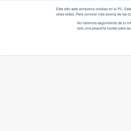
Este sitio web almacena cookies en tu PC. Esta
otras redes. Para conocer más acerca de las coo
No haremos seguimiento de tu info
solo una pequeña cookie para que 