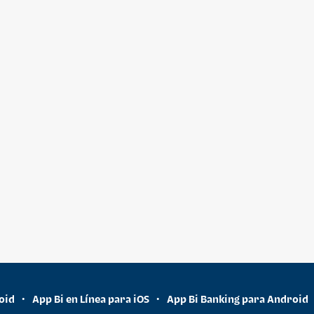
oid
App Bi en Línea para iOS
App Bi Banking para Android
•
•