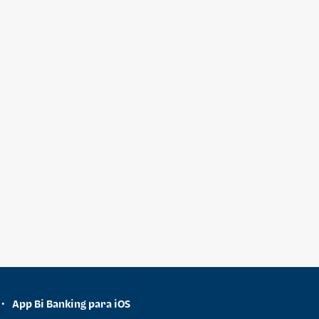
App Bi Banking para iOS
•