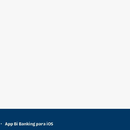
App Bi Banking para iOS
•