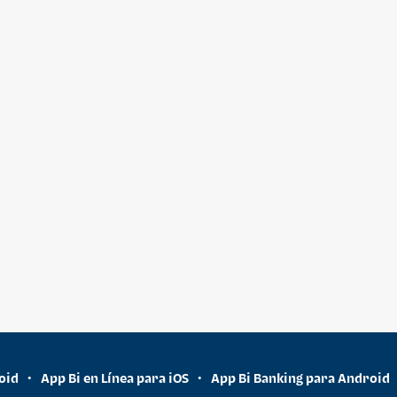
oid
App Bi en Línea para iOS
App Bi Banking para Android
•
•