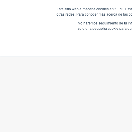
Este sitio web almacena cookies en tu PC. Esta
otras redes. Para conocer más acerca de las coo
No haremos seguimiento de tu info
solo una pequeña cookie para que 