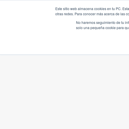
Este sitio web almacena cookies en tu PC. Esta
otras redes. Para conocer más acerca de las coo
No haremos seguimiento de tu info
solo una pequeña cookie para que 