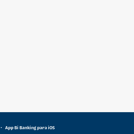
App Bi Banking para iOS
•