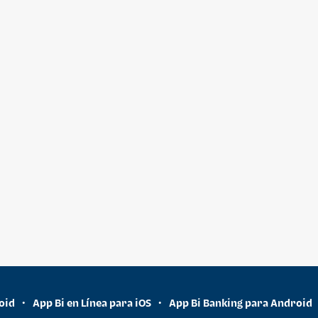
oid
App Bi en Línea para iOS
App Bi Banking para Android
•
•