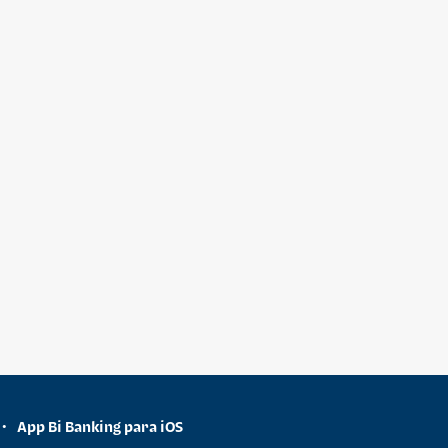
App Bi Banking para iOS
•