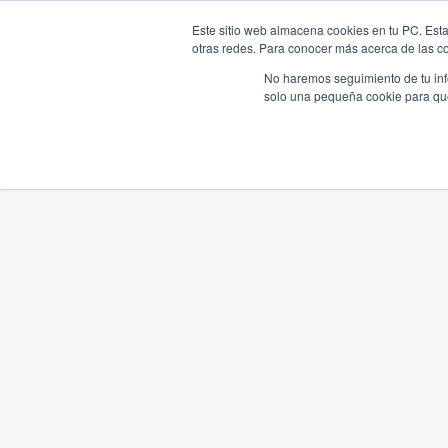
Este sitio web almacena cookies en tu PC. Esta
otras redes. Para conocer más acerca de las coo
No haremos seguimiento de tu info
solo una pequeña cookie para que 