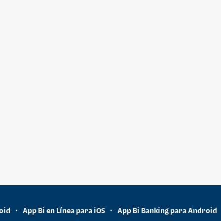
oid
App Bi en Línea para iOS
App Bi Banking para Android
•
•