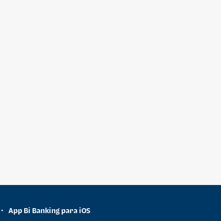
App Bi Banking para iOS
•