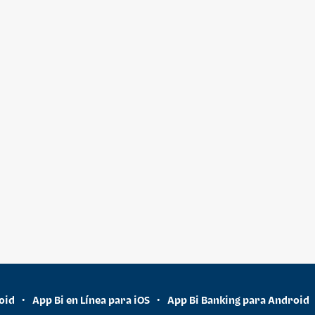
oid
App Bi en Línea para iOS
App Bi Banking para Android
•
•