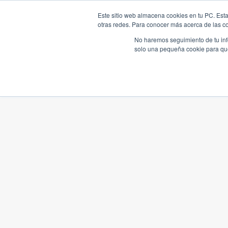
Este sitio web almacena cookies en tu PC. Esta
otras redes. Para conocer más acerca de las coo
No haremos seguimiento de tu info
solo una pequeña cookie para que 