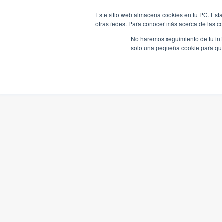
Este sitio web almacena cookies en tu PC. Esta
otras redes. Para conocer más acerca de las coo
No haremos seguimiento de tu info
solo una pequeña cookie para que 