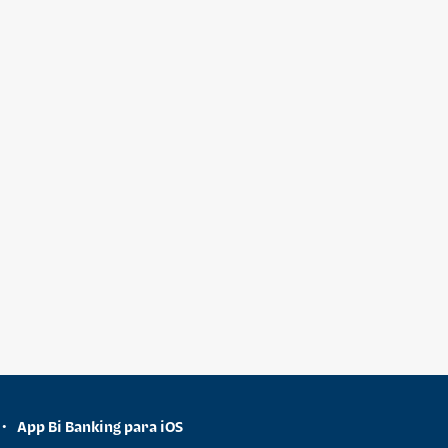
App Bi Banking para iOS
•