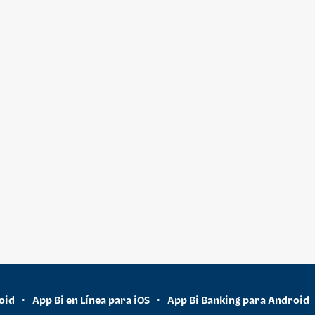
oid
App Bi en Línea para iOS
App Bi Banking para Android
•
•