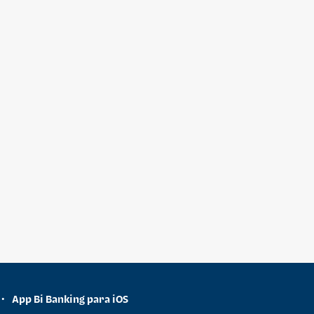
App Bi Banking para iOS
•