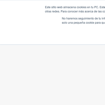
Este sitio web almacena cookies en tu PC. Esta
otras redes. Para conocer más acerca de las coo
No haremos seguimiento de tu info
solo una pequeña cookie para que 