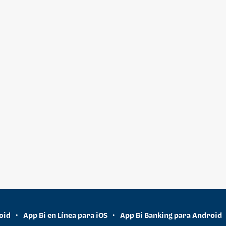
oid
App Bi en Línea para iOS
App Bi Banking para Android
•
•