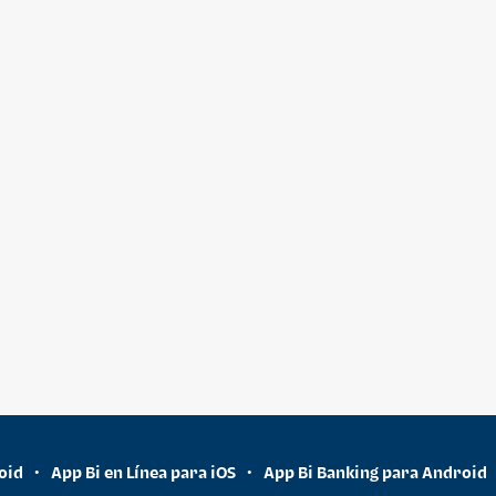
oid
App Bi en Línea para iOS
App Bi Banking para Android
•
•