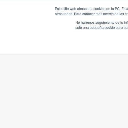
Este sitio web almacena cookies en tu PC. Esta
otras redes. Para conocer más acerca de las coo
No haremos seguimiento de tu info
solo una pequeña cookie para que 