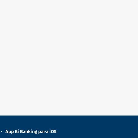
App Bi Banking para iOS
•