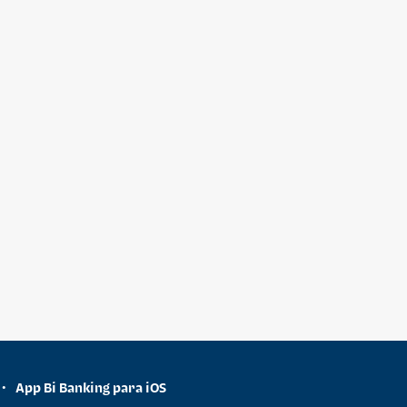
App Bi Banking para iOS
•