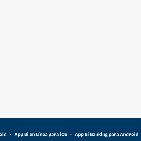
oid
App Bi en Línea para iOS
App Bi Banking para Android
•
•