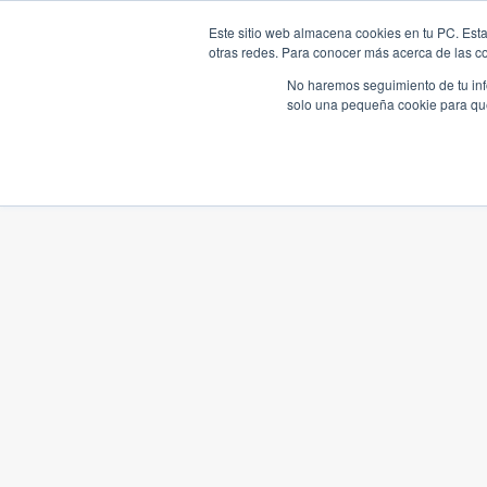
Este sitio web almacena cookies en tu PC. Esta
otras redes. Para conocer más acerca de las coo
No haremos seguimiento de tu info
solo una pequeña cookie para que 