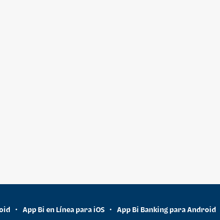
oid
App Bi en Línea para iOS
App Bi Banking para Android
•
•