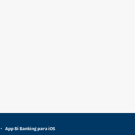
App Bi Banking para iOS
•