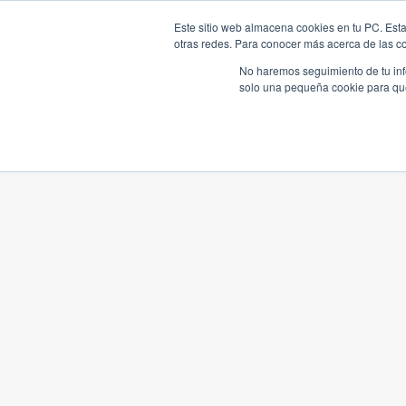
Este sitio web almacena cookies en tu PC. Esta
otras redes. Para conocer más acerca de las coo
No haremos seguimiento de tu info
solo una pequeña cookie para que 