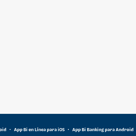
oid
App Bi en Línea para iOS
App Bi Banking para Android
•
•