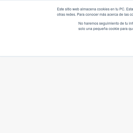
Este sitio web almacena cookies en tu PC. Esta
otras redes. Para conocer más acerca de las coo
No haremos seguimiento de tu info
solo una pequeña cookie para que 