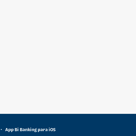
App Bi Banking para iOS
•