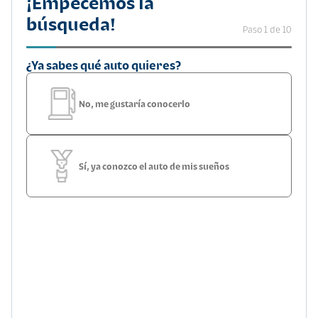
¡Empecemos la
búsqueda!
Paso 1 de 10
¿Ya sabes qué auto quieres?
No, me gustaría conocerlo
Sí, ya conozco el auto de mis sueños