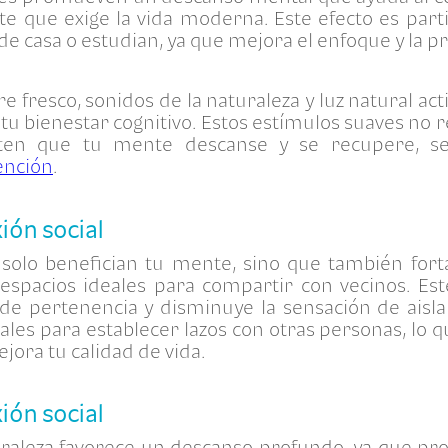
te que exige la vida moderna. Este efecto es part
e casa o estudian, ya que mejora el enfoque y la p
e fresco, sonidos de la naturaleza y luz natural act
 tu bienestar cognitivo. Estos estímulos suaves no
ten que tu mente descanse y se recupere, s
ención
.
ión social
solo benefician tu mente, sino que también fort
 espacios ideales para compartir con vecinos. Est
e pertenencia y disminuye la sensación de aisla
les para establecer lazos con otras personas, lo q
jora tu calidad de vida.
ión social
turaleza favorece un descanso profundo, ya que p