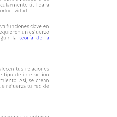
icularmente útil para
roductividad.
iva funciones clave en
 requieren un esfuerzo
egún la
teoría de la
alecen tus relaciones
e tipo de interacción
miento. Así, se crean
ue refuerza tu red de
roporciona un entorno