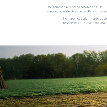
Este sitio web almacena cookies en tu PC. E
como a través de otras redes. Para conocer 
No haremos seguimiento de tu i
tendremos que usar solo una pe