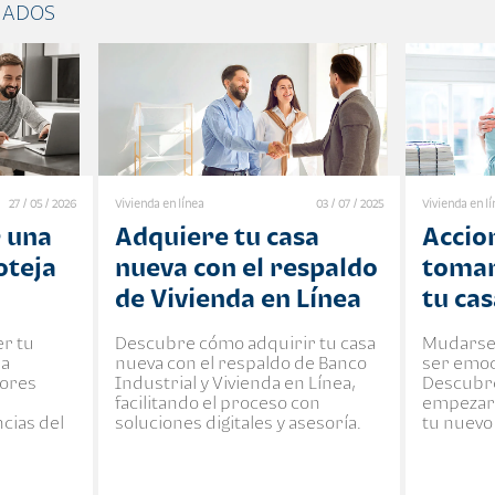
NADOS
27 / 05 / 2026
Vivienda en línea
03 / 07 / 2025
Vivienda en l
 una
Adquiere tu casa
Accio
oteja
nueva con el respaldo
tomar
de Vivienda en Línea
tu ca
r tu
Descubre cómo adquirir tu casa
Mudarse 
na
nueva con el respaldo de Banco
ser emoc
tores
Industrial y Vivienda en Línea,
Descubre
facilitando el proceso con
empezar 
cias del
soluciones digitales y asesoría.
tu nuevo