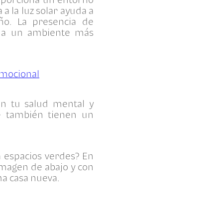
a la luz solar ayuda a
ño. La presencia de
o a un ambiente más
emocional
en tu salud mental y
e también tienen un
a espacios verdes? En
imagen de abajo y con
ima casa nueva.