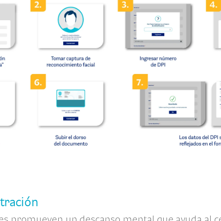
ntración
les promueven un descanso mental que ayuda al c