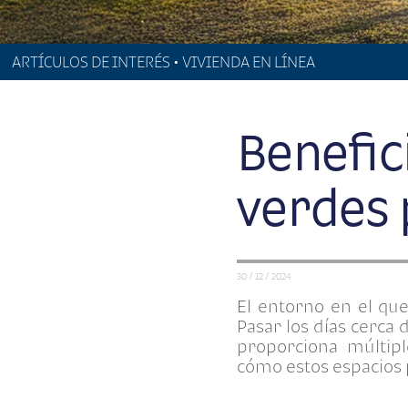
ARTÍCULOS DE INTERÉS • VIVIENDA EN LÍNEA
Benefic
verdes 
30 / 12 / 2024
El entorno en el qu
Pasar los días cerca
proporciona múltipl
cómo estos espacios