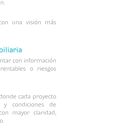
n.
 con una visión más
iliaria
ontar con información
rentables o riesgos
l donde cada proyecto
s y condiciones de
con mayor claridad,
o.