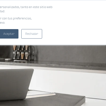
ersonalizados, tanto en este sitio web
SUSCRIBIRME
ADORAS
EBOOKS
dad.
r con tus preferencias,
evo.
Aceptar
Rechazar