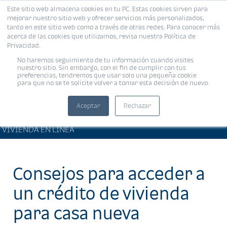
Este sitio web almacena cookies en tu PC. Estas cookies sirven para
MENÚ
mejorar nuestro sitio web y ofrecer servicios más personalizados,
tanto en este sitio web como a través de otras redes. Para conocer más
acerca de las cookies que utilizamos, revisa nuestra Política de
Privacidad.
No haremos seguimiento de tu información cuando visites
nuestro sitio. Sin embargo, con el fin de cumplir con tus
preferencias, tendremos que usar solo una pequeña cookie
para que no se te solicite volver a tomar esta decisión de nuevo.
Aceptar
Rechazar
ARTÍCULOS DE INTERÉS •
Compartir:
VIVIENDA EN LÍNEA
Consejos para acceder a
un crédito de vivienda
para casa nueva