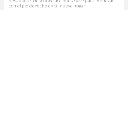
desafiante. Descubre acciones clave para empezar
con el pie derecho en tu nuevo hogar.
CATEGORÍAS
7a. Av. 5-10 zona 4, Centro Financiero Bi, Ciudad de
Guatemala.
PBX: (502) 2420-3000
Ver términos y condiciones
2020 © Todos los derechos reservados
Corporación Bi
App Bi en Línea para Android