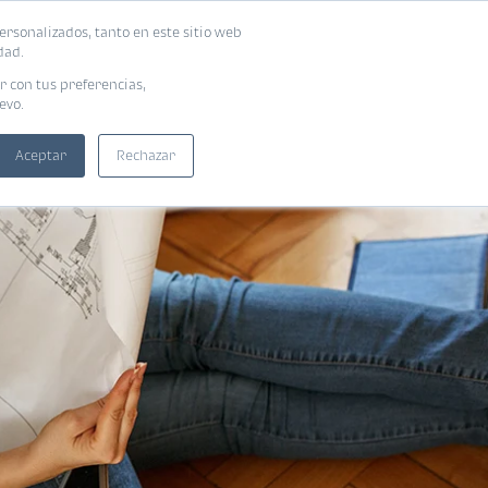
ersonalizados, tanto en este sitio web
SUSCRIBIRME
ADORAS
EBOOKS
dad.
r con tus preferencias,
evo.
Aceptar
Rechazar