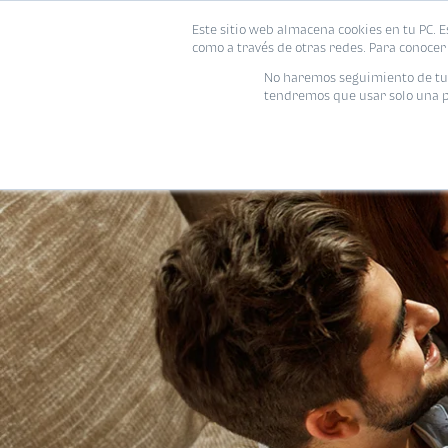
Este sitio web almacena cookies en tu PC. E
como a través de otras redes. Para conocer 
No haremos seguimiento de tu i
tendremos que usar solo una pe