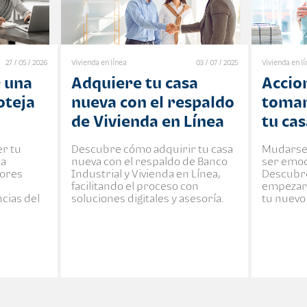
27 / 05 / 2026
Vivienda en línea
03 / 07 / 2025
Vivienda en l
 una
Adquiere tu casa
Accio
oteja
nueva con el respaldo
tomar
de Vivienda en Línea
tu ca
r tu
Descubre cómo adquirir tu casa
Mudarse 
na
nueva con el respaldo de Banco
ser emoc
tores
Industrial y Vivienda en Línea,
Descubre
facilitando el proceso con
empezar 
cias del
soluciones digitales y asesoría.
tu nuevo