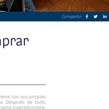
Compartir:
mprar
viene con sus propios
a. Después de todo,
cierta incertidumbre.