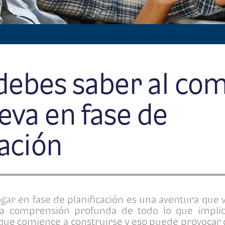
debes saber al co
eva en fase de
cación
ogar en fase de planificación es una aventura que 
na comprensión profunda de todo lo que implic
ue comience a construirse y eso puede provocar 