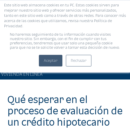
Este sitio web almacena cookies en tu PC. Estas cookies sirven para
MENÚ
mejorar nuestro sitio web y ofrecer servicios más personalizados,
tanto en este sitio web como a través de otras redes. Para conocer más
acerca de las cookies que utilizamos, revisa nuestra Política de
Privacidad.
No haremos seguimiento de tu información cuando visites
nuestro sitio. Sin embargo, con el fin de cumplir con tus
preferencias, tendremos que usar solo una pequeña cookie
para que no se te solicite volver a tomar esta decisión de nuevo.
Aceptar
Rechazar
ARTÍCULOS DE INTERÉS •
Compartir:
VIVIENDA EN LÍNEA
Qué esperar en el
proceso de evaluación de
un crédito hipotecario