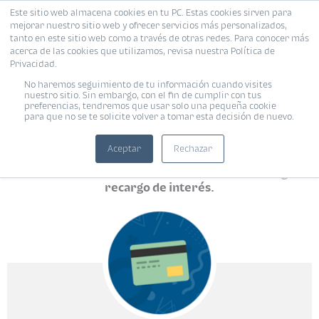
Este sitio web almacena cookies en tu PC. Estas cookies sirven para
mejorar nuestro sitio web y ofrecer servicios más personalizados,
tanto en este sitio web como a través de otras redes. Para conocer más
acerca de las cookies que utilizamos, revisa nuestra Política de
Privacidad.
No haremos seguimiento de tu información cuando visites
nuestro sitio. Sin embargo, con el fin de cumplir con tus
preferencias, tendremos que usar solo una pequeña cookie
CUOTAS BI
para que no se te solicite volver a tomar esta decisión de nuevo.
Es nuestro plan de financiamiento para tarjetas de
Aceptar
Rechazar
crédito de Banco Industrial en donde puedes
comprar
en cuotas
en tu establecimiento favorito sin ningún
recargo de interés.