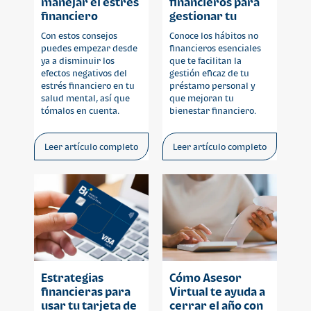
manejar el estrés
financieros para
financiero
gestionar tu
préstamo
Con estos consejos
Conoce los hábitos no
personal
puedes empezar desde
financieros esenciales
ya a disminuir los
que te facilitan la
efectos negativos del
gestión eficaz de tu
estrés financiero en tu
préstamo personal y
salud mental, así que
que mejoran tu
tómalos en cuenta.
bienestar financiero.
Leer artículo completo
Leer artículo completo
Estrategias
Cómo Asesor
financieras para
Virtual te ayuda a
usar tu tarjeta de
cerrar el año con