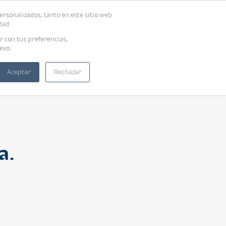
ersonalizados, tanto en este sitio web
ntra tu vivienda ideal
Solicita tu préstamo
dad.
r con tus preferencias,
evo.
Aceptar
Rechazar
a.