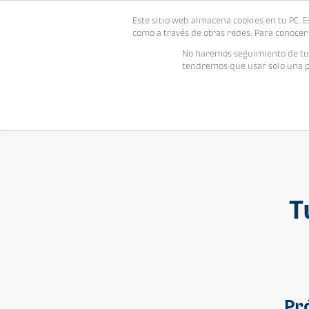
Este sitio web almacena cookies en tu PC. E
Vivienda
como a través de otras redes. Para conocer 
No haremos seguimiento de tu i
tendremos que usar solo una pe
T
Pr