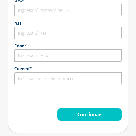
DPI*
NIT
Edad*
Correo*