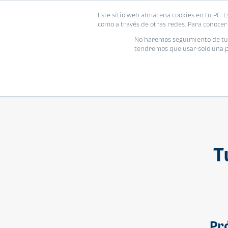
Este sitio web almacena cookies en tu PC. E
Vivienda
como a través de otras redes. Para conocer 
No haremos seguimiento de tu i
tendremos que usar solo una pe
T
Pr