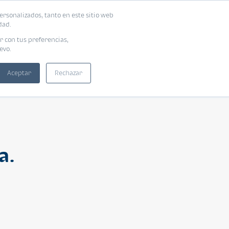
ersonalizados, tanto en este sitio web
ntra tu vivienda ideal
Solicita tu préstamo
dad.
r con tus preferencias,
evo.
Aceptar
Rechazar
a.