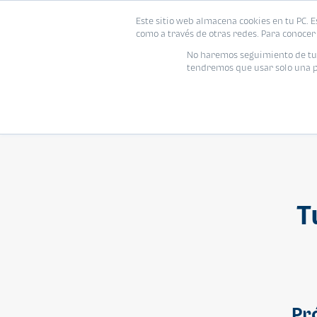
Este sitio web almacena cookies en tu PC. E
Vivienda
como a través de otras redes. Para conocer 
No haremos seguimiento de tu i
tendremos que usar solo una pe
T
Pr