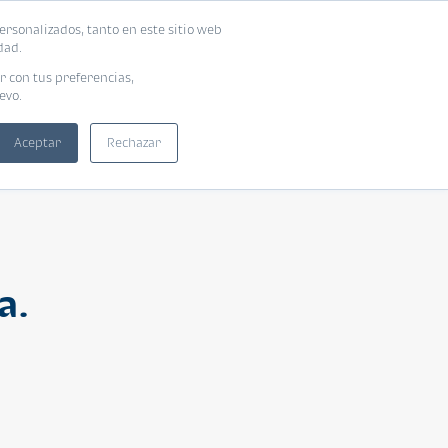
ersonalizados, tanto en este sitio web
ntra tu vivienda ideal
Solicita tu préstamo
dad.
r con tus preferencias,
evo.
Aceptar
Rechazar
a.