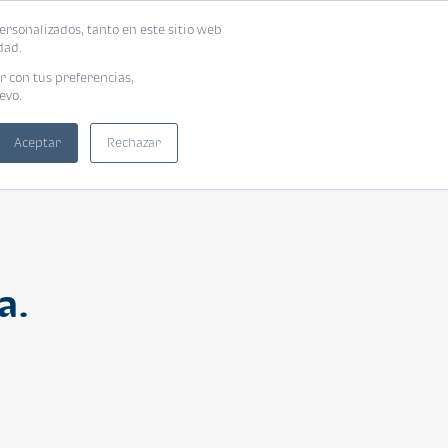
ersonalizados, tanto en este sitio web
ntra tu vivienda ideal
Solicita tu préstamo
dad.
r con tus preferencias,
evo.
Aceptar
Rechazar
a.