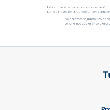
Este sitio web almacena cookies en tu PC. E
Vivienda
como a través de otras redes. Para conocer 
No haremos seguimiento de tu i
tendremos que usar solo una pe
T
Pr