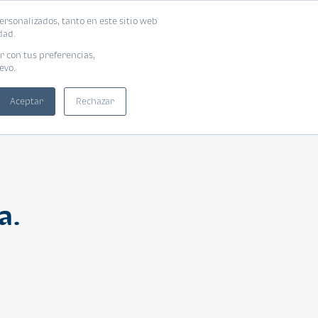
ersonalizados, tanto en este sitio web
ntra tu vivienda ideal
Solicita tu préstamo
dad.
r con tus preferencias,
evo.
Aceptar
Rechazar
a.