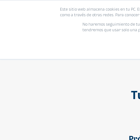
Este sitio web almacena cookies en tu PC. E
Vivienda
como a través de otras redes. Para conocer 
No haremos seguimiento de tu i
tendremos que usar solo una pe
T
Pr