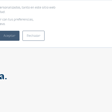
ersonalizados, tanto en este sitio web
ntra tu vivienda ideal
Solicita tu préstamo
dad.
r con tus preferencias,
evo.
Aceptar
Rechazar
a.