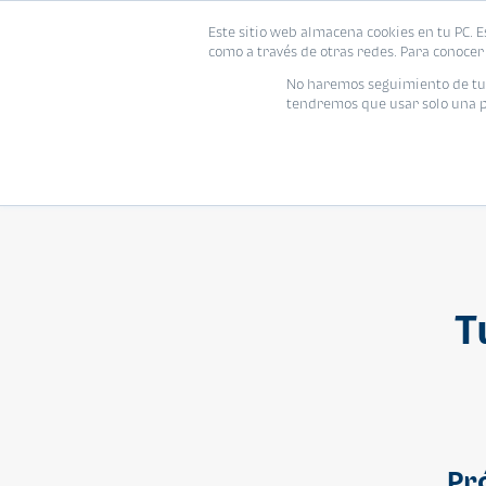
Este sitio web almacena cookies en tu PC. E
Vivienda
como a través de otras redes. Para conocer 
No haremos seguimiento de tu i
tendremos que usar solo una pe
T
Pr