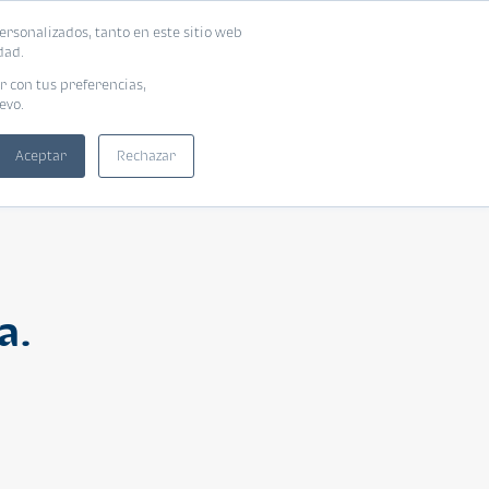
ersonalizados, tanto en este sitio web
ntra tu vivienda ideal
Solicita tu préstamo
dad.
r con tus preferencias,
evo.
Aceptar
Rechazar
a.