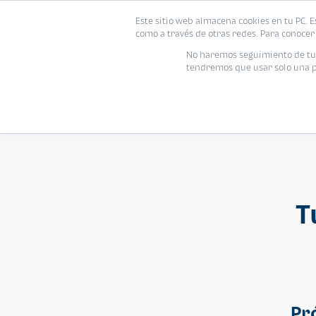
Este sitio web almacena cookies en tu PC. E
Vivienda
como a través de otras redes. Para conocer 
No haremos seguimiento de tu i
tendremos que usar solo una pe
T
Pr