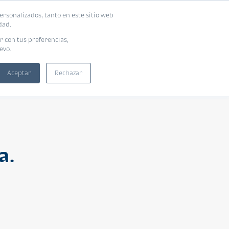
ersonalizados, tanto en este sitio web
ntra tu vivienda ideal
Solicita tu préstamo
dad.
r con tus preferencias,
evo.
Aceptar
Rechazar
a.