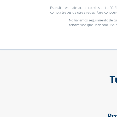
Este sitio web almacena cookies en tu PC. E
Vivienda
como a través de otras redes. Para conocer 
No haremos seguimiento de tu i
tendremos que usar solo una pe
T
Pr