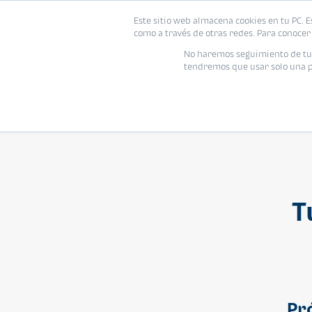
Este sitio web almacena cookies en tu PC. E
Vivienda
como a través de otras redes. Para conocer 
No haremos seguimiento de tu i
tendremos que usar solo una pe
T
Pr