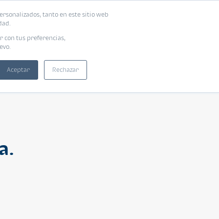
ersonalizados, tanto en este sitio web
ntra tu vivienda ideal
Solicita tu préstamo
dad.
r con tus preferencias,
evo.
Aceptar
Rechazar
a.