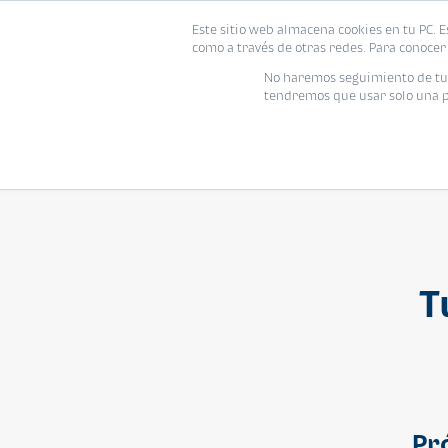
Este sitio web almacena cookies en tu PC. E
Vivienda
como a través de otras redes. Para conocer 
No haremos seguimiento de tu i
tendremos que usar solo una pe
T
Pr