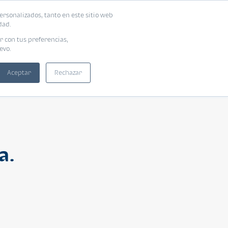
ersonalizados, tanto en este sitio web
ntra tu vivienda ideal
Solicita tu préstamo
dad.
r con tus preferencias,
evo.
Aceptar
Rechazar
a.