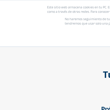
Este sitio web almacena cookies en tu PC. E
Vivienda
como a través de otras redes. Para conocer 
No haremos seguimiento de tu i
tendremos que usar solo una pe
T
Pr