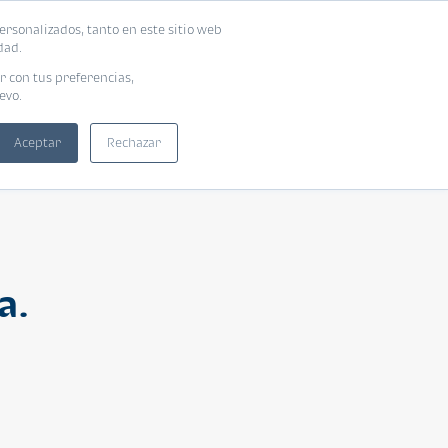
ersonalizados, tanto en este sitio web
ntra tu vivienda ideal
Solicita tu préstamo
dad.
r con tus preferencias,
evo.
Aceptar
Rechazar
a.